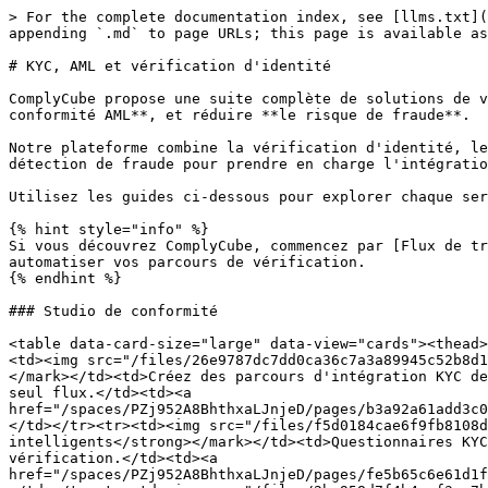
> For the complete documentation index, see [llms.txt](https://docs.complycube.com/documentation/llms.txt). Markdown versions of documentation pages are available by appending `.md` to page URLs; this page is available as [Markdown](https://docs.complycube.com/documentation/product-guides/product-guide-fr/master.md).

# KYC, AML et vérification d'identité

ComplyCube propose une suite complète de solutions de vérification pour aider les entreprises à automatiser **l'intégration KYC et KYB**, répondre **aux exigences de conformité AML**, et réduire **le risque de fraude**.

Notre plateforme combine la vérification d'identité, le filtrage des sanctions et des listes de surveillance, l'automatisation de la conformité et des outils de détection de fraude pour prendre en charge l'intégration sécurisée des clients et la surveillance continue.

Utilisez les guides ci-dessous pour explorer chaque service et comprendre comment il soutient vos workflows de conformité et de vérification.

{% hint style="info" %}
Si vous découvrez ComplyCube, commencez par [Flux de travail](/documentation/product-guides/product-guide-fr/studio-de-conformite/workflows.md) pour concevoir et automatiser vos parcours de vérification.
{% endhint %}

### Studio de conformité

<table data-card-size="large" data-view="cards"><thead><tr><th></th><th></th><th data-hidden data-card-target data-type="content-ref"></th></tr></thead><tbody><tr><td><img src="/files/26e9787dc7dd0ca36c7a3a89945c52b8d185abdd" alt="Workflows icon" data-size="line"> <mark style="color:bleu;"><strong>Flux de travail</strong></mark></td><td>Créez des parcours d'intégration KYC de bout en bout. Orchestrez la vérification d'identité, le filtrage AML et les décisions de politique dans un seul flux.</td><td><a href="/spaces/PZj952A8BhthxaLJnjeD/pages/b3a92a61add3c047c8b3bbf0fff884d46ba0ab36">/spaces/PZj952A8BhthxaLJnjeD/pages/b3a92a61add3c047c8b3bbf0fff884d46ba0ab36</a></td></tr><tr><td><img src="/files/f5d0184cae6f9fb8108d80f7782727db15c77364" alt="Smart Forms icon" data-size="line"> <mark style="color:bleu;"><strong>Formulaires intelligents</strong></mark></td><td>Questionnaires KYC dynamiques. Collectez les données client, les déclarations et les documents justificatifs au sein des flux de vérification.</td><td><a href="/spaces/PZj952A8BhthxaLJnjeD/pages/fe5b65c6e61d1f8e3fae2a28b6970eaa1e3d636a">/spaces/PZj952A8BhthxaLJnjeD/pages/fe5b65c6e61d1f8e3fae2a28b6970eaa1e3d636a</a></td></tr><tr><td><img src="/files/2ba958d7f4b4ecf3ce7bd29a20fea6e0629ba8ff" alt="" data-size="line"> <mark style="color:bleu;"><strong>eSignatures</strong></mark></td><td>Capturez des signatures électroniques reconnues eIDAS pour les accords et les documents de conformité, y compris SES, AdES et QES.</td><td><a href="/spaces/PZj952A8BhthxaLJnjeD/pages/ed115565b85a25dedb4c5c9313cec4b014bae9b5">/spaces/PZj952A8BhthxaLJnjeD/pages/ed115565b85a25dedb4c5c9313cec4b014bae9b5</a></td></tr><tr><td><img src="/files/d2e27d029a66b9fa8b896f30b9988a642eed3533" alt="Compliance Policies icon" data-size="line"> <mark style="color:bleu;"><strong>Politiques de conformité</strong></mark></td><td>Automatisez la prise de décision KYC/AML avec des règles réglementaires et personnalisées. Générez des preuves prêtes pour l'audit au sein des workflows.</td><td><a href="/spaces/PZj952A8BhthxaLJnjeD