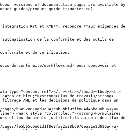
es/baed0a3cb65df85cae970be773395daaaabba568">/spaces/PZj952A8BhthxaLJnjeD/pages/baed0a3cb65df85cae970be773395daaaabba568</a></td></tr><tr><td><img src="/files/9472d18336b62b6bb0728e0603e0dc53f947f3c2" alt="Driving License Check icon" data-size="line"> <mark style="color:bleu;"><strong>Vérification du permis de conduire</strong></mark></td><td>Vérification du permis de conduire auprès des autorités émettrices. Récupérez le statut, les droits et les restrictions.</td><td><a href="/spaces/PZj952A8BhthxaLJnjeD/pages/a50da2972e795f58b56845f471d9442b897370c9">/spaces/PZj952A8BhthxaLJnjeD/pages/a50da2972e795f58b56845f471d9442b897370c9</a></td></tr><tr><td><img src="/files/1bd25a5cc073dd5a8caf05e2bddfb81260e0327e" alt="Identity Fraud Check icon" data-size="line"> <mark style="color:bleu;"><strong>Vérification de fraude à l'identité</strong></mark></td><td>Vérification de fraude à l'identité au Royaume-Uni pour le KYC. Vérifiez les informations client à l'aide de sources faisant autorité et de bases de données sur les risques de fraude. <span data-gb-custom-inline data-tag="emoji" data-code="1f1ec-1f1e7">🇬🇧</span></td><td><a href="/spaces/PZj952A8BhthxaLJnjeD/pages/7954be136a35f81daa913ae47b30a6ffe6998348">/spaces/PZj952A8BhthxaLJnjeD/pages/7954be136a35f81daa913ae47b30a6ffe6998348</a></td></tr><tr><td><img src="/files/9148dfc64e352eaf9ef8ee135702196e34f29ad6" alt="SSN Check icon" data-size="line"> <mark style="color:bleu;"><strong>Vérification du SSN</strong></mark></td><td>Vérification du numéro de sécurité sociale américain (SSN) pour le KYC. Validez les SSN à l'aide des registres officiels. <span data-gb-custom-inline data-tag="emoji" data-code="1f1fa-1f1f8">🇺🇸</span></td><td><a href="/spaces/PZj952A8BhthxaLJnjeD/pages/0e2e5bf42b1e07f6750930619f0767550303c63c">/spaces/PZj952A8BhthxaLJnjeD/pages/0e2e5bf42b1e07f6750930619f0767550303c63c</a></td></tr></tbody></table>

### Vérification biométrique et de vivacité

<table data-view="cards"><thead><tr><th></th><th></th><th data-hidden data-card-target data-type="content-ref"></th></tr></thead><tbody><tr><td><img src="/files/41ef45f1974c38ab08578f68ed7946bcc2b74732" alt="Identity Check icon" data-size="line"> <mark style="color:bleu;"><strong>Vérification d'identité</strong></mark></td><td>Détection de vivacité par selfie certifiée PAD et correspondance faciale pour la vérification d'identité biométrique.</td><td><a href="/spaces/PZj952A8BhthxaLJnjeD/pages/b3a3c2846bcc623e5644a465f109eafc99240277">/spaces/PZj952A8BhthxaLJnjeD/pages/b3a3c2846bcc623e5644a465f109eafc99240277</a></td></tr><tr><td><img src="/files/f459fa64229efd7ee736eefabf9cb0c92c33b680" alt="Enhanced Identity Check icon" data-size="line"> <mark style="color:bleu;"><strong>Vérification avancée</strong></mark></td><td>Vérification de vivacité par vidéo avec défis actifs, détection avancée de l'usurpation et correspondance faciale.</td><td><a href="/spaces/PZj952A8BhthxaLJnjeD/pages/6a1a62cd598afda679dd09770b3f32715f13c6f0">/spaces/PZj952A8BhthxaLJnjeD/pages/6a1a62cd598afda679dd09770b3f32715f13c6f0</a></td></tr><tr><td><img src="/files/64995e952d2fe7589c4fa71ca7439feb6d230879" alt="Age Estimation icon" data-size="line"> <mark style="color:bleu;"><strong>Estimation de l'âge</strong></mark></td><td>Estimation biomé