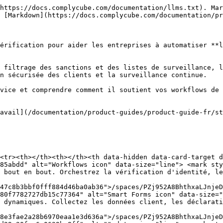
/pages/9f4f87eede733cf9826fe687a9cbe4673afe4fa0">/spaces/PZj952A8BhthxaLJnjeD/pages/9f4f87eede733cf9826fe687a9cbe4673afe4fa0</a></td></tr></tbody></table>

### Listes de surveillance, PEP et médias défavorables

<table data-view="cards"><thead><tr><th></th><th></th><th data-hidden data-card-target data-type="content-ref"></th></tr></thead><tbody><tr><td><img src="/files/327a7ff426c1c8c42646d70a4b15ad2402e80639" alt="AML Screening icon" data-size="line"> <mark style="color:bleu;"><strong>Filtrage AML</strong></mark></td><td>Filtrage des sanctions, des PEP et des médias défavorables avec une surveillance AML continue pour le KYC et le KYB.</td><td><a href="/spaces/PZj952A8BhthxaLJnjeD/pages/4142662329c3dd488b33c44bbbe26b3b5a74bad5">/spaces/PZj952A8BhthxaLJnjeD/pages/4142662329c3dd488b33c44bbbe26b3b5a74bad5</a></td></tr><tr><td><img src="/files/bfcb3798018a5ee0243de97b808e5f0e7f8938c8" alt="Custom Lists icon" data-size="line"> <mark style="color:bleu;"><strong>Listes personnalisées</strong></mark></td><td>Étendez le filtrage AML et la surveillance continue à l'aide de listes de surveillance internes et de sources de données personnalisées.</td><td><a href="/spaces/PZj952A8BhthxaLJnjeD/pages/5df0202662e78966e087798902b6581875d2af87">/spaces/PZj952A8BhthxaLJnjeD/pages/5df0202662e78966e087798902b6581875d2af87</a></td></tr><tr><td><img src="/files/0b5692aa7389930ddfc04cc07b7b4f58caf5db9e" alt="Bulk Processing icon" data-size="line"> <mark style="color:bleu;"><strong>Traitement en masse</strong></mark></td><td>Lancez facilement des vérifications de filtrage AML par lots via le portail ou une intégration SFTP.</td><td><a href="/spaces/PZj952A8BhthxaLJnjeD/pages/88465c5047b52161693ca35755a1407c1ae48e94">/spaces/PZj952A8BhthxaLJnjeD/pages/88465c5047b52161693ca35755a1407c1ae48e94</a></td></tr></tbody></table>

### Vérification d'identité

<table data-view="cards"><thead><tr><th></th><th></th><th data-hidden data-card-target data-type="content-ref"></th></tr></thead><tbody><tr><td><img src="/files/c886a8599e87431b1df5ee6f607eabb5edbca211" alt="Document Check icon" data-size="line"> <mark style="color:bleu;"><strong>Contrôle du document</strong></mark></td><td>Vérifiez les documents d'identité officiels pour le KYC et extrayez des données d'identité structurées à l'aide de l'OCR et de l'analyse MRZ.</td><td><a href="/spaces/PZj952A8BhthxaLJnjeD/pages/423a991e846359964e9b2842fd422ef649a03be7">/spaces/PZj952A8BhthxaLJnjeD/pages/423a991e846359964e9b2842fd422ef649a03be7</a></td></tr><tr><td><img src="/files/60f89d46b623073ed87403bde33244ee6e92e245" alt="eID Check icon" data-size="line"> <mark style="color:bleu;"><strong>Vérification eID</strong></mark></td><td>Vérification d'identité électronique (eID) via des dispositifs tels que BankID, MitID et d'autres.</td><td><a href="/spaces/PZj952A8BhthxaLJnjeD/pages/129a22e9a11855202cc27dc3fa077cb361742a9b">/spaces/PZj952A8BhthxaLJnjeD/pages/129a22e9a11855202cc27dc3fa077cb361742a9b</a></td></tr><tr><td><img src="/files/9c811f24503f4cd6ab33dbb32972bf5094f61126" alt="Multi-Bureau Check icon" data-size="line"> <mark style="color:bleu;"><strong>Vérification multi-bureaux</strong></mark></td><td>Vérifiez l'identité et les coordonnées d'adresse du client à l'aide de sources de données faisant autorité afin de permettre une vérification d'identité KYC sans document.</td><td><a href="/spaces/PZj952A8BhthxaLJnjeD/pag