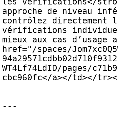
les vérifications</stro
approche de niveau infé
contrôlez directement l
vérifications individue
mieux aux cas d’usage a
href="/spaces/Jom7xc0Q5
94a29571cdbb02d710f9312
WT4Lf74LdID/pages/c71b9
cbc960fc</a></td></tr><
---
