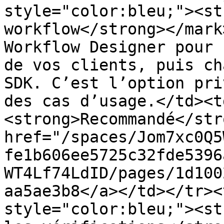
style="color:bleu;"><st
workflow</strong></mark
Workflow Designer pour 
de vos clients, puis ch
SDK. C’est l’option pri
des cas d’usage.</td><t
<strong>Recommandé</str
href="/spaces/Jom7xc0Q5
fe1b606ee5725c32fde5396
WT4Lf74LdID/pages/1d100
aa5ae3b8</a></td></tr><
style="color:bleu;"><st