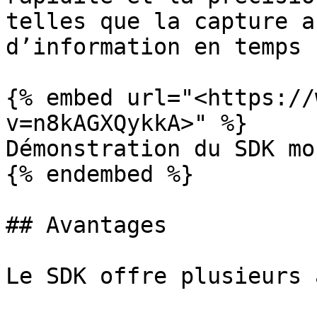
telles que la capture a
d’information en temps 
{% embed url="<https://
v=n8kAGXQykkA>" %}

Démonstration du SDK mo
{% endembed %}

## Avantages

Le SDK offre plusieurs 