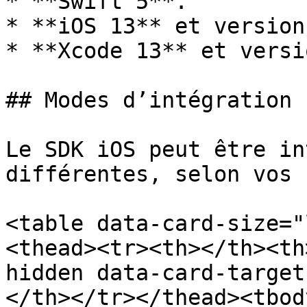
* **Swift 5**.

* **iOS 13** et version
* **Xcode 13** et versi
## Modes d’intégration

Le SDK iOS peut être in
différentes, selon vos 
<table data-card-size="
<thead><tr><th></th><th
hidden data-card-target
</th></tr></thead><tbod