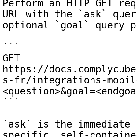
Perform an HTTP GET req
URL with the `ask` quer
optional `goal` query p
```

GET 
https://docs.complycube
s-fr/integrations-mobil
<question>&goal=<endgoal
```

`ask` is the immediate 
specific, self-containe