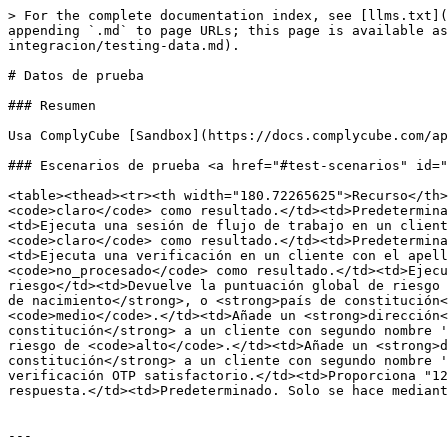
> For the complete documentation index, see [llms.txt](
appending `.md` to page URLs; this page is available as
integracion/testing-data.md).

# Datos de prueba

### Resumen

Usa ComplyCube [Sandbox](https://docs.complycube.com/ap
### Escenarios de prueba <a href="#test-scenarios" id="
<table><thead><tr><th width="180.72265625">Recurso</th>
<code>claro</code> como resultado.</td><td>Predetermina
<td>Ejecuta una sesión de flujo de trabajo en un client
<code>claro</code> como resultado.</td><td>Predetermina
<td>Ejecuta una verificación en un cliente con el apell
<code>no_procesado</code> como resultado.</td><td>Ejecu
riesgo</td><td>Devuelve la puntuación global de riesgo 
de nacimiento</strong>, o <strong>país de constitución<
<code>medio</code>.</td><td>Añade un <strong>dirección<
constitución</strong> a un cliente con segundo nombre '
riesgo de <code>alto</code>.</td><td>Añade un <strong>d
constitución</strong> a un cliente con segundo nombre '
verificación OTP satisfactorio.</td><td>Proporciona "12
respuesta.</td><td>Predeterminado. Solo se hace mediant
---
