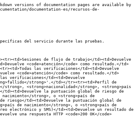
kdown versions of documentation pages are available by 
cumentation/documentation-es/recursos-de-
pecíficas del servicio durante las pruebas.

><tr><td>Sesiones de flujo de trabajo</td><td>Devuelve 
d>Devuelve <code>atención</code> como resultado.</td>
<tr><td>Todas las verificaciones</td><td>Devuelve 
vuelve <code>atención</code> como resultado.</td>
las verificaciones</td><td>Devuelve 
ng>fallido</strong>'.</td></tr><tr><td>Perfil de 
</strong>, <strong>nacionalidad</strong>, <strong>país 
</td><td>Devuelve la puntuación global de riesgo de 
 nacimiento</strong>, o <strong>país de 
de riesgo</td><td>Devuelve la puntuación global de 
g>país de nacimiento</strong>, o <strong>país de 
reo electrónico y SMS)</td><td>Devuelve un resultado de 
evuelve una respuesta HTTP <code>200 OK</code> 