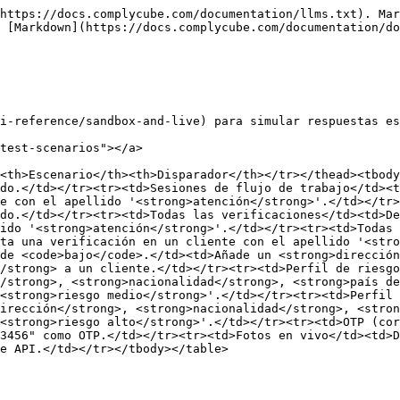
https://docs.complycube.com/documentation/llms.txt). Mar
 [Markdown](https://docs.complycube.com/documentation/do
i-reference/sandbox-and-live) para simular respuestas es
test-scenarios"></a>

<th>Escenario</th><th>Disparador</th></tr></thead><tbody
do.</td></tr><tr><td>Sesiones de flujo de trabajo</td><t
e con el apellido '<strong>atención</strong>'.</td></tr>
do.</td></tr><tr><td>Todas las verificaciones</td><td>De
ido '<strong>atención</strong>'.</td></tr><tr><td>Todas 
ta una verificación en un cliente con el apellido '<stro
de <code>bajo</code>.</td><td>Añade un <strong>dirección
/strong> a un cliente.</td></tr><tr><td>Perfil de riesgo
/strong>, <strong>nacionalidad</strong>, <strong>país de
<strong>riesgo medio</strong>'.</td></tr><tr><td>Perfil 
irección</strong>, <strong>nacionalidad</strong>, <stron
<strong>riesgo alto</strong>'.</td></tr><tr><td>OTP (cor
3456" como OTP.</td></tr><tr><td>Fotos en vivo</td><td>D
e API.</td></tr></tbody></table>
