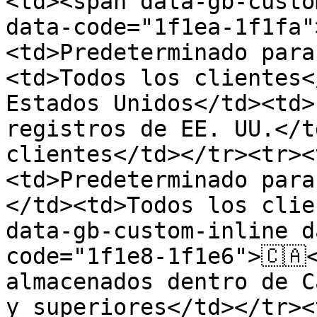
<td><span data-gb-custo
data-code="1f1ea-1f1fa"
<td>Predeterminado para
<td>Todos los clientes</
Estados Unidos</td><td>
registros de EE. UU.</t
clientes</td></tr><tr><
<td>Predeterminado para
</td><td>Todos los clie
data-gb-custom-inline d
code="1f1e8-1f1e6">🇨🇦
almacenados dentro de C
y superiores</td></tr><