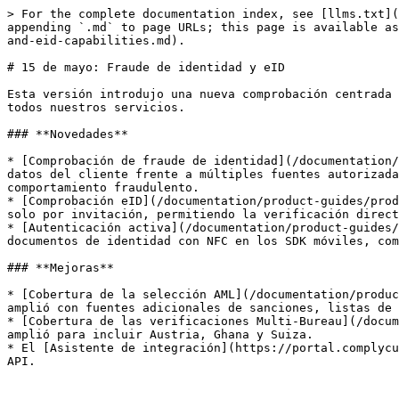
> For the complete documentation index, see [llms.txt](
appending `.md` to page URLs; this page is available as
and-eid-capabilities.md).

# 15 de mayo: Fraude de identidad y eID

Esta versión introdujo una nueva comprobación centrada 
todos nuestros servicios.

### **Novedades**

* [Comprobación de fraude de identidad](/documentation/
datos del cliente frente a múltiples fuentes autorizada
comportamiento fraudulento.

* [Comprobación eID](/documentation/product-guides/prod
solo por invitación, permitiendo la verificación direct
* [Autenticación activa](/documentation/product-guides/
documentos de identidad con NFC en los SDK móviles, com
### **Mejoras**

* [Cobertura de la selección AML](/documentation/produc
amplió con fuentes adicionales de sanciones, listas de 
* [Cobertura de las verificaciones Multi-Bureau](/docum
amplió para incluir Austria, Ghana y Suiza.

* El [Asistente de integración](https://portal.complycu
API.
