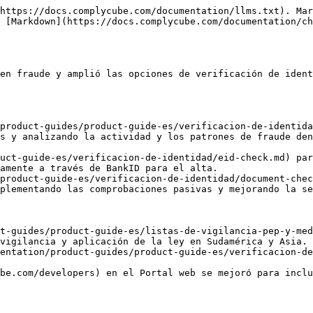
https://docs.complycube.com/documentation/llms.txt). Mar
 [Markdown](https://docs.complycube.com/documentation/ch
en fraude y amplió las opciones de verificación de ident
product-guides/product-guide-es/verificacion-de-identida
s y analizando la actividad y los patrones de fraude den
uct-guide-es/verificacion-de-identidad/eid-check.md) par
amente a través de BankID para el alta.

product-guide-es/verificacion-de-identidad/document-chec
plementando las comprobaciones pasivas y mejorando la se
t-guides/product-guide-es/listas-de-vigilancia-pep-y-med
vigilancia y aplicación de la ley en Sudamérica y Asia.

entation/product-guides/product-guide-es/verificacion-de
be.com/developers) en el Portal web se mejoró para inclu